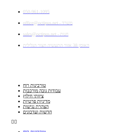
050-961-1095
office@octipus.net - משרד
sales@octipus.net - חנות
האומן 38 אזור התעשיה חצור הגלילית
במה אנחנו טובים
טורבינות רוח
עבודות גובה מורכבות
ציוותי חילוץ
מדיניות פרטיות
הצהרת נגישות
חדשות ועדכונים
טורבינות רוח