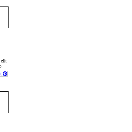
elit
o.
t