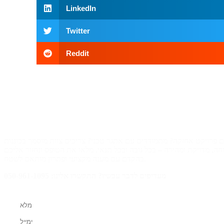
LinkedIn
Twitter
Reddit
צריכים פתרון בגובה? אנחנו כאן בשבילכם
, מדויקת ומהירה – בכל גובה ובכל תנאי. מלאו את הטופס ונחזור אליכם
בהקדם עם מענה מקצועי ופתרון מותאם לשטח.
מעדיפים לדבר עכשיו? התקשרו אלינו: 050-961-1095
מלאו את הטופס