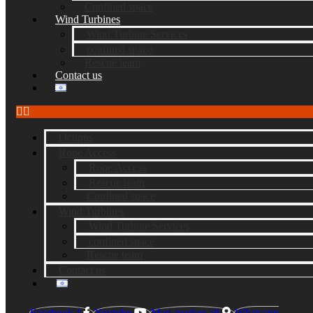
Confined space
Wind Turbines
Wind Turbine Services
confined space
Rescue team
Contact us
Octipus
Rope Access
Rope Access
Rescue team
Confined space
Wind Turbines
Wind Turbine Services
confined space
Rescue team
Contact us
Facebook-f
Youtube
Map-marker-alt
Whatsapp