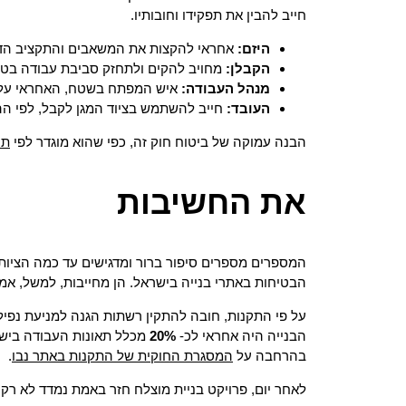
חייב להבין את תפקידו וחובותיו.
היזם:
אחראי להקצות את המשאבים והתקציב הדרו
הקבלן:
מחויב להקים ולתחזק סביבת עבודה בטוח
מנהל העבודה:
איש המפתח בשטח, האחראי על יי
העובד:
חייב להשתמש בציוד המגן לקבל, לפי ההנח
הבנה עמוקה של ביטוח חוק זה, כפי שהוא מוגדר לפי
תח
את החשיבות
המספרים מספרים סיפור ברור ומדגישים עד כמה הציות 
הבטיחות באתרי בנייה בישראל. הן מחייבות, למשל, אמצ
על פי התקנות, חובה להתקין רשתות הגנה למניעת נפיל
הבנייה היה אחראי לכ-
20%
מכלל תאונות העבודה בישר
בהרחבה על
המסגרת החוקית של התקנות באתר נבו
.
לאחר יום, פרויקט בניית מוצלח חזר באמת נמדד לא רק