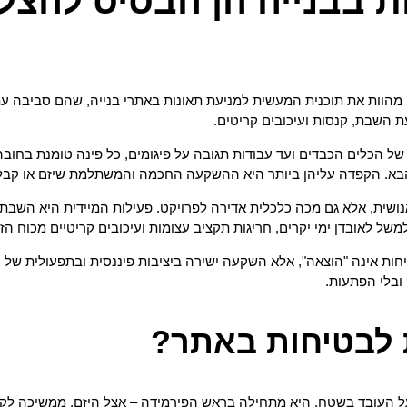
 בבנייה הן הבסיס להצל
קנות הבטיחות בעבודה (עבודות בניה), תשמ"ח-1988, מהוות את תוכנית המעשית למניעת תאונות באתר
ת השבת, קנסות ועיכובים קריטים.
ל הכלים הכבדים ועד עבודות תגובה על פיגומים, כל פינה טומנת בחובה 
בא. הקפדה עליהן ביותר היא ההשקעה החכמה והמשתלמת שיזם או קבלן 
 אנושית, אלא גם מכה כלכלית אדירה לפרויקט. פעילות המיידית היא השב
ל לאובדן ימי יקרים, חריגות תקציב עצומות ועיכובים קריטיים מכוח הזמ
ות אינה "הוצאה", אלא השקעה ישירה ביציבות פיננסית ובתפעולית של 
ובלי הפתעות.
 לבטיחות באתר?
ל העובד בשטח. היא מתחילה בראש הפירמידה – אצל היזם, ממשיכה לקב