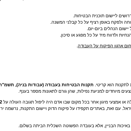
שים ליישום תוכנית הבטיחות.
ה ולפקח באופן רציף על כל קבלני המשנה.
שום הנהלים ביום-יום.
יות ולדווח מיד על כל מפגע או סיכון.
ום ארגון הפיקוח על העבודה
.
לתקנות הוא קריטי.
תקנות הבטיחות בעבודה (עבודות בניה), תשמ"ח-988
עים מיוחדים למניעת נפילות, שהן גורם לתאונות מספר בענף.
ה או אמצעי מיגון אחר בכל מקום שבו אדם היה ליפול תגובה העולה על
2 אנשים
אל. עם זאת, באתרים תקפידו על פיקוח הדוק ויישום התקנות, נרשמה י
 באיכות הבניין, אלא בעובדה הפשוטה השכלית הביתה בשלום.