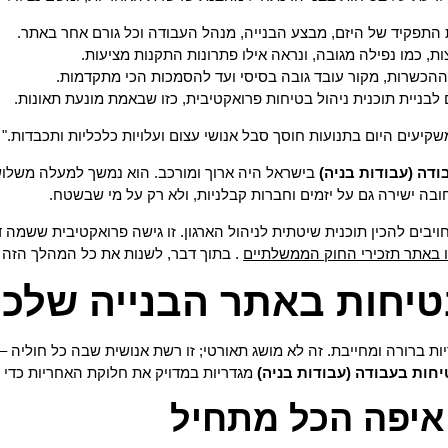
תפקיד של היזם, מבצע הבנייה, מנהל העבודה וכל גורם אחר באתר.
ת, כמו נפילה מגובה, ונראה אילו פתרונות התקנות מציעות.
הכשרות, מקור עובד גובה בסיסי ועד להסמכות הכי מתקדמות.
לבניית תוכנית ניהול בטיחות פרואקטיבית, כזו שבאמת מונעת תאונות.
יעים היום בתנועות חוסך סבל אנושי עצום ועלויות כלכליות ותכבדות."
דה (עבודות בניה)
בישראל היה ארוך ומורכב. הוא נמשך למעלה משלוש 
ה ישירה גם על יזמים וחברות קבלניות, ולא רק על מי שבשטח.
ויבים להכין תוכנית שיטתית לניהול הארגון. זו גישה פרואקטיבית ששמה 
ו באתר תזכירי החוק הממשלתיים
. בתוך דבר, לשנות את כל המהלך הזה 
טיחות באתר הבנייה שלכ
 ברורה ומחייבת. זה לא מושג תאורטי; זו רשת אנושית שבה כל חוליה – 
חות בעבודה (עבודות בניה)
מגדריות במדויק את חלוקת האחריות כדי שכ
 איפה הכל מתחיל