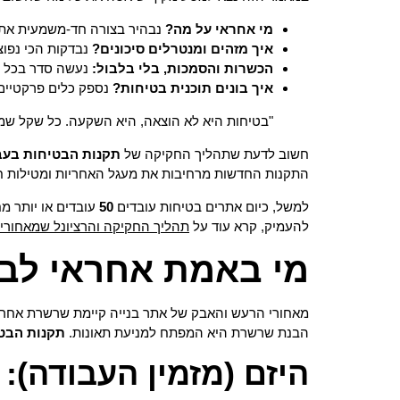
מי אחראי על מה?
נבהיר בצורה חד-משמעית את ה
איך מזהים ומנטרלים סיכונים?
נבדקות הכי נפוצו
הכשרות והסמכות, בלי בלבול:
נעשה סדר בכל ה
איך בונים תוכנית בטיחות?
נספק כלים פרקטיים 
"בטיחות היא לא הוצאה, היא השקעה. כל שקל שמשק
חשוב לדעת שתהליך החקיקה של
תקנות הבטיחות בעבו
התקנות החדשות מרחיבות את מעגל האחריות ומטילות חוב
למשל, כיום אתרים בטיחות עובדים
50
עובדים או יותר מח
להעמיק, קרא עוד על
תהליך החקיקה והרציונל שמאחורי
מי באמת אחראי לב
מאחורי הרעש והאבק של אתר בנייה קיימת שרשרת אחריות
הבנת שרשרת היא המפתח למניעת תאונות.
תקנות הבטי
היזם (מזמין העבודה):