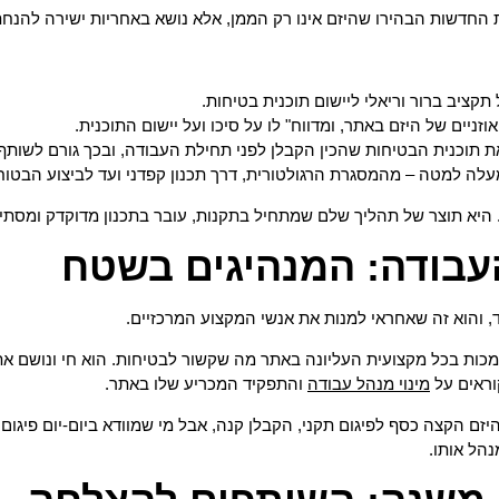
 החדשות הבהירו שהיזם אינו רק הממן, אלא נושא באחריות ישירה להנחת
תקציב ברור וריאלי ליישום תוכנית בטיחות.
זניים של היזם באתר, ומדווח" לו על סיכו ועל יישום התוכנית.
 תוכנית הבטיחות שהכין הקבלן לפני תחילת העבודה, ובכך גורם לשותף 
לה למטה – מהמסגרת הרגולטורית, דרך תכנון קפדני ועד לביצוע הבטו
היא תוצר של תהליך שלם שמתחיל בתקנות, עובר בתכנון מדוקדק ומסתיי
עבודה: המנהיגים בשטח
 והוא זה שאחראי למנות את אנשי המקצוע המרכזיים.
כות בכל מקצועית העליונה באתר מה שקשור לבטיחות. הוא חי ונושם את 
וראים על
מינוי מנהל עבודה
והתפקיד המכריע שלו באתר.
זם הקצה כסף לפיגום תקני, הקבלן קנה, אבל מי שמוודא ביום-יום פיגום 
נהל אותו.