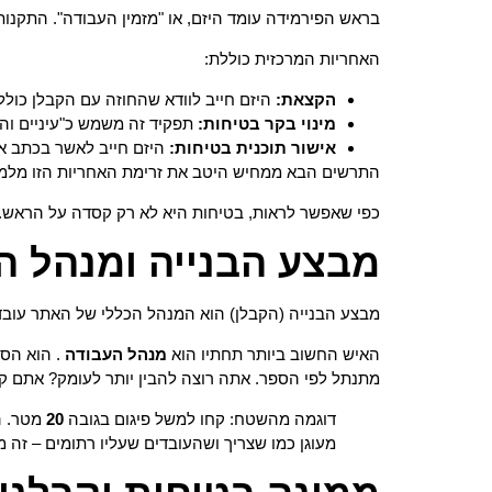
בראש הפירמידה עומד היזם, או "מזמין העבודה". התקנות
האחריות המרכזית כוללת:
הקצאת:
היזם חייב לוודא שהחוזה עם הקבלן כולל 
מינוי בקר בטיחות:
תפקיד זה משמש כ"עיניים והאו
אישור תוכנית בטיחות:
היזם חייב לאשר בכתב את
התרשים הבא ממחיש היטב את זרימת האחריות הזו מלמע
כפי שאפשר לראות, בטיחות היא לא רק קסדה על הראש. 
מבצע הבנייה ומנהל ה
מבצע הבנייה (הקבלן) הוא המנהל הכללי של האתר עובד,
האיש החשוב ביותר תחתיו הוא
מנהל העבודה
. הוא הסמ
מתנתל לפי הספר. אתה רוצה להבין יותר לעומק? אתם ק
דוגמה מהשטח: קחו למשל פיגום בגובה
20
מטר. הי
מעוגן כמו שצריך ושהעובדים שעליו רתומים – זה מ