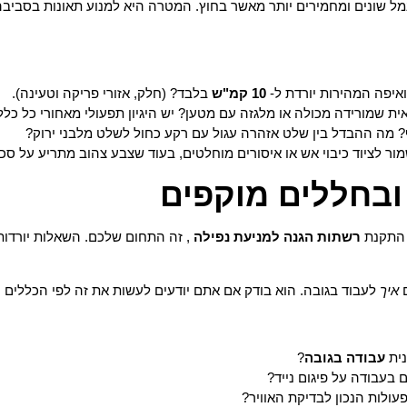
ל שונים ומחמירים יותר מאשר בחוץ. המטרה היא למנוע תאונות בסביבה
איפה המהירות יורדת ל-
10 קמ"ש
בלבד? (חלק, אזורי פריקה וטעינה).
ת שמורידה מכולה או מלגזה עם מטען? יש היגיון תפעולי מאחורי כל כללי
? מה ההבדל בין שלט אזהרה עגול עם רקע כחול לשלט מלבני ירוק?
ור לציוד כיבוי אש או איסורים מוחלטים, בעוד שצבע צהוב מתריע על סכנ
התקנת
רשתות הגנה למניעת נפילה
, זה התחום שלכם. השאלות יורדות
ם
איך
לעבוד בגובה. הוא בודק אם אתם יודעים לעשות את זה לפי הכללים
ה
נית
עבודה בגובה
?
 בעבודה על פיגום נייד?
עולות הנכון לבדיקת האוויר?