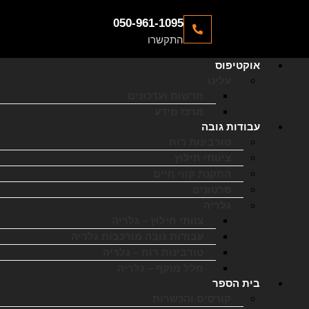
050-961-1095
התקשרו
אוקטיפוס
עלינו
חדשות ועדכונים
מרכז מידע
עבודות גובה
טורבינות רוח
ציוותי חילוץ
התקנת קווי חיים
סרטונים
גלריה
צוותי חילוץ – גלריה
עבודות גובה מורכבות גלריה
טורבינות רוח – גלריה
חלל מוקף – גלריה
בית הספר
קורסים והכשרות