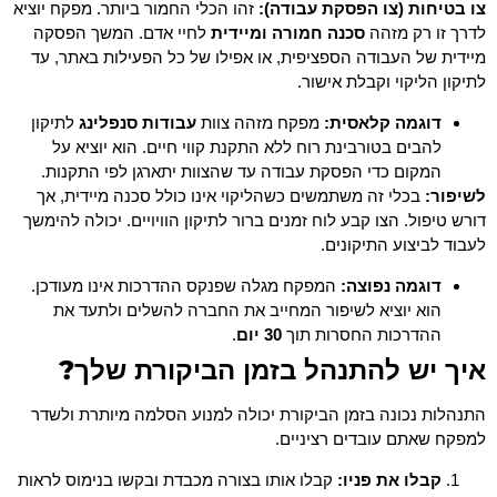
צו בטיחות (צו הפסקת עבודה):
זהו הכלי החמור ביותר. מפקח יוציא
לדרך זו רק מזהה
סכנה חמורה ומיידית
לחיי אדם. המשך הפסקה
מיידית של העבודה הספציפית, או אפילו של כל הפעילות באתר, עד
לתיקון הליקוי וקבלת אישור.
דוגמה קלאסית:
מפקח מזהה צוות
עבודות סנפלינג
לתיקון
להבים בטורבינת רוח ללא התקנת קווי חיים. הוא יוציא על
המקום כדי הפסקת עבודה עד שהצוות יתארגן לפי התקנות.
לשיפור:
בכלי זה משתמשים כשהליקוי אינו כולל סכנה מיידית, אך
דורש טיפול. הצו קבע לוח זמנים ברור לתיקון הוויויים. יכולה להימשך
לעבוד לביצוע התיקונים.
דוגמה נפוצה:
המפקח מגלה שפנקס ההדרכות אינו מעודכן.
הוא יוציא לשיפור המחייב את החברה להשלים ולתעד את
ההדרכות החסרות תוך
30 יום
.
איך יש להתנהל בזמן הביקורת שלך?
התנהלות נכונה בזמן הביקורת יכולה למנוע הסלמה מיותרת ולשדר
למפקח שאתם עובדים רציניים.
קבלו את פניו:
קבלו אותו בצורה מכבדת ובקשו בנימוס לראות