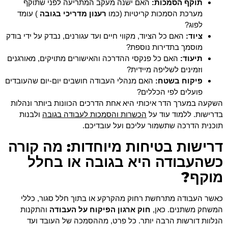
תוקף הסמכות:
האם ישנה מעקב המתריעה לפני שתוקף
מערכת הסמכות קריטיות (כמו
רענון מדריכי בגובה
) עומד
לפוג?
ציוד:
האם כל הציוד, מקווי חיים ועד עגורנים, נבדק על ידי בודק
מוסמך בתדירות נוספת?
תיעוד:
האם כל פנקסי ההדרכה והאישורים מתויקים, מאורגנים
וזמינים לשליפה מיידית?
פיקוח בשטח:
האם מנהלי העבודה חושבים יום-יום שהעובדים
פועלים לפי הכללים?
השקעה במערך הדר איכותי היא אחת הדרכים הכוונות ביותר ונהלות
הכשרות והסמכות לעבודה בגובה
בדרישות. ללמוד עוד על
ולבנות
תוכנית הדרכה שתשמור עליכם ועל עובדיכם.
דרישות בטיחות מיוחדות: מה קורה
כשהעבודה היא בגובה או בחלל
מוקף?
כאשר העבודה מתרחשת רחוק מהקרקע או בתוך חלל סגור, כללי
המשחק משתנים. כאן,
חוק ארגון הפיקוח על העבודה
והתקנות
הנלוות דורשות הרבה יותר. כל פרט, מההסמכה של העובד ועד