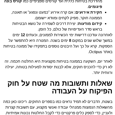
מהדרכת בטיחות כללית ועד קורסים ספציפיים כמו
קורס בונה
פיגומים
.
חקירת אירועים:
אם קרה אירוע "כמעט ונפגע" או תאונה,
הממונה חוקר, מפיק לקחים ומוודא יישומם.
קידום מודעות:
יצירת דרכים לשמירה על נושא הבטיחות
בראש סדר העדיפויות של כולם, כל הזמן.
לאחרונה עודכנו דרישות ימי הכשירות לממונים, וכעתים
12
ימים
במשך שלוש שנים במקום
8
ימים בשנה. המטרה היא להתפשר על
הספקות. קרא על כך ועל היבטים נוספים בתפקידו של ממונה בטיחות
באתר Octipus.
לאחר יום, השקעה בממונה בטיחות מקצועית היא החלטה חכמה. זה
לא רק כדי להכניס חוקים, אלא לבנות יסודות לפעילות בטוחה, יעילה
ורווחית יותר.
שאלות ותשובות מה שטח על חוק
הפיקוח על העבודה
בשטח, הדברים לא תמיד נראים כמו בספרים החוקים. ריכזנו כאן כמה
מהשאלות הנפוצות ממנהלי עבודה ואנשי מקצוע, עם תשובות קצרות
ולעניין, כדי לספק כלים פרקטיים כדי לקבל החלטות נכונות אמיתיות.