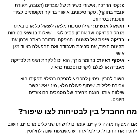
פנקסי הדרכה, אישורי כשירות של עובדים (תגובה, תעודת
עובד
בתוקף), סקר סיכונים, אישור בדיקה תקופתיים לציוד
ותוכנית בטיחות.
תשאול אנשים:
יש לו סמכות מלאה לשאול כל אדם באתר –
מנהל הפרויקט ועד אחרון פסיכולוגי – שאלות בנושאי בטיחות.
בדיקה פיזית של השטח:
המפקח יסתובב באתר ויבחן את
תקינות הציוד, את סביבת העבודה ואת ההפעלה בציוד מגן
אישי.
איסוף ראיות:
בחומר צורך, הוא יכול לקחת דגימות לבדיקת
מעבדה או לצלם ליקויים וסכנות כראוי.
חשוב להבין: ניסיון להפריע למפקח במילוי תפקידו הוא
עבירה פלילית. שיתוף פעולה מלא, מינוי איש קשר
שילווה אותו והצגה מהירה של מסמכים הם צעדים
חיונים.
מה ההבדל בין לבטיחות לצו שיפור?
אם המפקח מזהה ליקויים, עומדים לרשותו שני כלים מרכזיים. חשוב
להכיר את ההבדל, כי לכל אחד יש משמעות שונה לחלוטין.