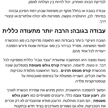
לבדיקת הבורג האחרון, יכול להיות בין הצלחה לאסון.
עבודה בגובה או בחלל מוקף הן משימות שבהן רמת הסיכון גבוהה
במיוחד. לכן, הרגולציה נוקשה, מפורטת ולא יכולה אלתורים או קיצורי
דרך.
עבודה בגובה: הרבה יותר מתעודה כללית
הגובה העיקרי ביותר בעבודות הוא התאמה מדויקת בין סוג ההכשרה
לאופי המשימה. מפריד בבירור בין סוגי עבודות שונות ודורש הסמכה
ייעודית לכל אחד מהם.
טעות נפוצה היא המחשבה שתעודת "עובד גובה" כללית מספיקה לכל
דבר. זו טעות. לדוגמה, הכשרת
קורס גולש מעטפת
(סנפלינג) שונה
מהכשרת
קורס מטפס תרנים
. בעוד הראשונה מלמדת טכניקות
גלישה חבלים, השנייה מפעולת על בטיפוס מאובטחת על
קונסטרוקציות פלדה.
המשך להסמכה הראשונית, החוק מדגיש את שמירת הכשרת לאורך
זמן.
רענון עובד גובה
כללי, ורענונים ספציפיים כמו
רענון גולש
מעטפת
, הם חובה מוחלטת. הרענון מוודא שהעובדים לא רק זוכרים
את הטכניקות, אלא גם נשארים מעודכנים בציוד חדש ובתקנות