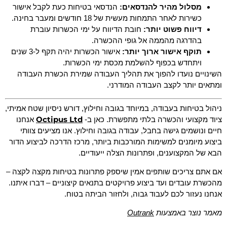
מסלול מהיר להנדסאים:
הנדסאי בטיחות כעת לקבל אישור
כשירות לאחר התמחות מעשית של 18 חודשים ומעבר בחינה.
דיווח פשוט יותר:
חובת הדיווח על ימי הכשרות עוברת
בהדרגה מהממה אל גופי ההכשרה.
תוקף אישור ארוך יותר:
אישור הכשרות יהיה תקף ל-3 שנים
ויתחדש בכפוף להשלמת מכסת ימי הכשרות.
השינויים נועדו להפוך את תהליך העבודה שמירת הכשרת העבודה
ומתאים יותר לקצב העבודה המודרני.
ניהול בטיחות בעבודה, במיוחד בגובה וחילוץ, דורש ניסיון שטח אמיתי,
Octipus Ltd
ציוד מקצועי והכשרה בלתי מתפשרת. כאן ב-
אנחנו
חיים ונושמים גישה בחבל, עבודה בגובה וחילוץ. אנו מציעים צוותי
ביצוע מיומנים למשימות המורכבות ביותר, מרכז הדרכה לביצוע הדור
הבא של המקצוענים, ופתרונות הצלה ייעודיים.
אם אתם צריכים שותפים אמין שיספק פתרונות בטיחות מקצה לקצה –
מהכשרת עובדים ועד ביצוע פרויקטים בתנאים קיצוניים – דברו איתנו.
אנחנו נעזור לכם לעבוד גבוה, ולחזור הביתה בטוח.
מאמר נוצר באמצעות
Outrank