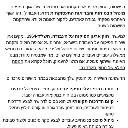
בפשטות, החוק מגדיר את הקמתו ואת סמכויותיו של הגוף המפקח –
מינהל הבטיחות והבריאות התעסוקתית
(זרוע העבודה). זהו הגוף
האחראי מפקחי עבודה לאתרים, לחקור תאונות ולוודא שהתקנות
מיושמות בשטח.
למעשה,
חוק ארגון הפיקוח על העבודה, תשי"ד-1954
, מקים את
שירות הפיקוח על העבודה בישראל, אחרים על אכיפת חוקים ותקנות
בנושאי בטיחות וגיהות. שירות מנוהל על ידי מינהלה המורכבת מנציגי
ממשלה, עובדים ועובדים בחלקים שווים, מה שמבטיח נקודת מבט
הנוסח
מאוזנת ושיתוף פעולה. אם תרצו להעמיק, תוכל לקרוא את
המלא של החוק באתר נבו
.
ההשפעה השיירה על העסק שלך מתבטאת בכמה מישורים מרכזיים:
חובת מינוי בעלי תפקידים:
החוק מחייב מינוי של גורמים
מקצועיים כמו ממונה בטיחות במקומות עבודה עובד.
קיום הדרכות תקופתיות:
הוא בסיס לדרישה לבצע הדרכות
בטיחות לעובדים, כמו רענון עובד גובה או קורס חילוץ מחלל
מוקף.
ניהול סיכונים:
מחייב עובדים לבצע סקר סיכונים וליצור סביבת
עבודה בטוחה באופן פעיל.