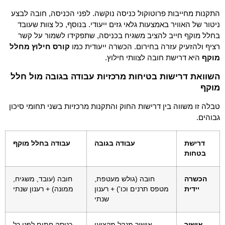
התקנות מחייבות פרוטוקול כניסה נוקשה. לפני הכניסה, חובה לבצע
ניטור של האוויר באמצעות גלאי גזים ייעודי. בנוסף, כל צוות שעובד
בחלל מוקף חייב להציב משגיח בכניסה, שתפקידו לשמור על קשר
רציף ולהזעיק עזרה בחירום. הכשרה ייעודית כמו
קורס חילוץ מחלל
מוקף
היא דרישת חובה לצוותי חילוץ.
השוואת דרישות בטיחות מרכזיות עבודה בגובה מול חלל
מוקף
טבלה זו משווה בין דרישות החוק והתקנות מרכזיות בשני תחומי סיכון
גבוהים.
דרישת
עבודה בגובה
עבודה בחלל מוקף
בטחות
הכשרה
חובה (גולש מעטפת,
חובה (עובד, משגיח,
יידית
מטפס תרנים וכו') + רענון
ממונה) + רענון שנתי
שנתי
אישור
אישור מנהל מקצועי
כניסה חתום לפני כל