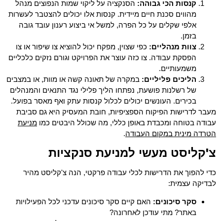
קנסות הכי גבוהה:
הסנקציה על ליקוי שמות הנפוצים מנהל
מהווים סכנת חיים מיידית. קנסות אלו יכולים להצטבר לעשרות
אלפי שקלים על כל הפרה, למשל אי ביצוע רענון עובד גובה
בזמן.
צוות מנהליים:
כפי שצוין, מפקח יכול להוציא צו שיפור או צו
הפסקת עבודה. צו כזה עוצר את הפרויקט וגורם נזקים כלכליים
משמעותיים.
הליכים פליליים:
במקרה של תאונה קשה או מוות, או במצבים
של רשלנות פושעת, נפתחו הליך פלילי נגד התנאים והמנהלים
בכירים. העונשים יכולים לכלול קנסות עתק ואף מאסר בפועל.
מעבר לדרישות הפיקוח הספציפיות, חובת המעסיק היא גם סביבת
מניעת
עבודה בטוחה ומכבדת באופן כללי, מה שכולל היבטים כמו
הטרדה מינית במקום העבודה
.
צ'קליסט מעשי למניעת סנקציות
כדי להפוך את הדרישות לכלי עבודה פרקטי, הנה צ'קליסט מהיר
לבדיקה עצמית:
סקר סיכונים:
האם קיים סקר סיכונים עדכני לכל הפעילויות
באתר? מתי עודכן לאחרונה?