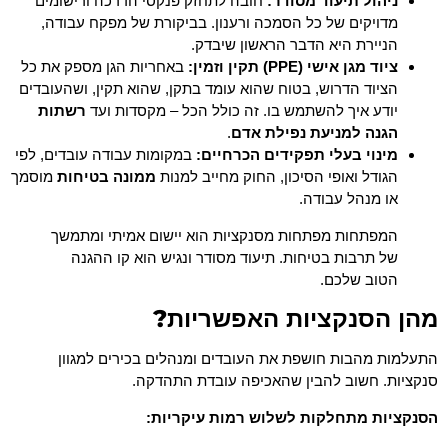
ניהול תיעוד מסודר:
חובה לתחזק פנקסי הדרכה ורישומים
מדויקים של כל הסמכה ורענון. בביקורת של מפקח עבודה,
הניירת היא הדבר הראשון שיבדק.
ציוד מגן אישי (PPE) תקין וזמין:
באחריות הגן מספק את כל
הציוד הדרוש, בטוח שהוא עומד בתקן, שהוא תקין, ושהעובדים
יודע איך להשתמש בו. זה כולל הכל – מקסדות ועד
רשתות
הגנה למניעת נפילת אדם
.
מינוי בעלי תפקידים הכרחיים:
במקומות עבודה עובדים, לפי
הגודל ואופי הסיכון, החוק מחייב למנות
ממונה בטיחות
מוסמך
או מנהל עבודה.
המפתחות מפתחות מסנקציות הוא יישום אמיתי ומתמשך
של תרבות בטיחות. תיעוד מסודר ונגיש הוא קו ההגנה
הטוב שלכם.
מהן הסנקציות האפשריות?
התעלמות מהבות חושפת את העובדים ומנהלים בכירים למגוון
סנקציות. חשוב להבין שהאכיפה עובדת התהדקה.
הסנקציות מתחלקות לשלוש רמות עיקריות: