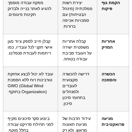
הקמת גוף
יצירת רשות
מפקח עבודה מוסמך
פיקוח
ממלכתית (מינהל
להגיע לאתר בנייה ולבדוק
הבטיחות) עם
תקינות פיגומים.
סמכויות אכיפה
ברורות.
אחריות
קבלת אחריות
קבלן חייב לספק ציוד מגן
המזיק
משפטית ישירה
אישי תקני לכל עובדיו, כמו
על העובד סביבת
ריתמות לעבודת סנפלינג.
עבודה בטוחה.
הכשרה
דרישה להכשרה
עובד לא יכול לבצע אחזקת
והסמכה
מקצועית
טורבינות רוח ללא הסמכת
לעובדים
GWO (Global Wind
ולמנהלים
Organization) בתוקף.
בתחומי סיכון
סיכון.
מניעה
עידוד תרבות של
ביצוע סקר סיכונים מקיף
פרואקטיבית
מניעת תאונות
לפני תחילת פרויקט עבודה
מראש, ולא רק
בחלל מוקף.