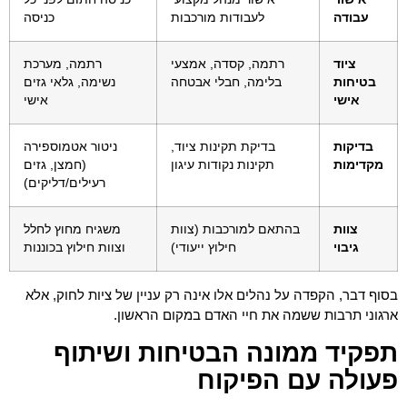
עבודה
לעבודות מורכבות
כניסה
ציוד
רתמה, קסדה, אמצעי
רתמה, מערכת
בטיחות
בלימה, חבלי אבטחה
נשימה, גלאי גזים
אישי
אישי
בדיקות
בדיקת תקינות ציוד,
ניטור אטמוספירה
מקדימות
תקינות נקודות עיגון
(חמצן, גזים
רעילים/דליקים)
צוות
בהתאם למורכבות (צוות
משגיח מחוץ לחלל
גיבוי
חילוץ ייעודי)
וצוות חילוץ בכוננות
בסוף דבר, הקפדה על נהלים אלו אינה רק עניין של ציות לחוק, אלא
ארגוני תרבות ששמה את חיי האדם במקום הראשון.
תפקיד ממונה הבטיחות ושיתוף
פעולה עם הפיקוח