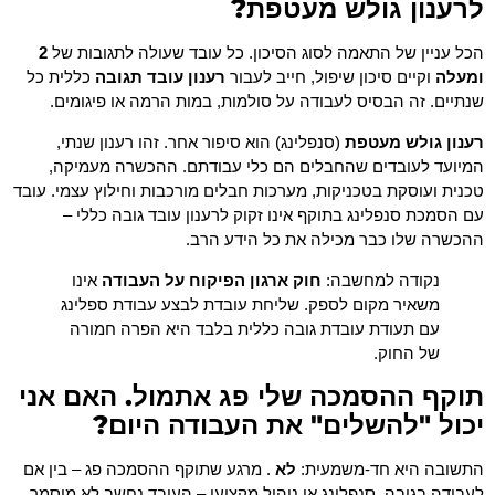
לרענון גולש מעטפת?
הכל עניין של התאמה לסוג הסיכון. כל עובד שעולה לתגובות של
2
ומעלה
וקיים סיכון שיפול, חייב לעבור
רענון עובד תגובה
כללית כל
שנתיים. זה הבסיס לעבודה על סולמות, במות הרמה או פיגומים.
רענון גולש מעטפת
(סנפלינג) הוא סיפור אחר. זהו רענון שנתי,
המיועד לעובדים שהחבלים הם כלי עבודתם. ההכשרה מעמיקה,
טכנית ועוסקת בטכניקות, מערכות חבלים מורכבות וחילוץ עצמי. עובד
עם הסמכת סנפלינג בתוקף אינו זקוק לרענון עובד גובה כללי –
ההכשרה שלו כבר מכילה את כל הידע הרב.
נקודה למחשבה:
חוק ארגון הפיקוח על העבודה
אינו
משאיר מקום לספק. שליחת עובדת לבצע עבודת ספלינג
עם תעודת עובדת גובה כללית בלבד היא הפרה חמורה
של החוק.
תוקף ההסמכה שלי פג אתמול. האם אני
יכול "להשלים" את העבודה היום?
התשובה היא חד-משמעית:
לא
. מרגע שתוקף ההסמכה פג – בין אם
לעבודה בגובה, סנפלינג או ניהול מקצועי – העובד נחשב לא מוסמך