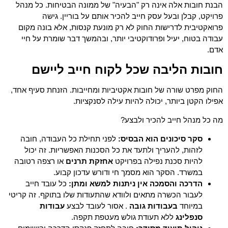
הבנת חובות אלה אינה רק "הבעיה" של ממונה הבטיחות. כל מנהל
פרויקט, קבלן ובעל עסק חייב להכיר אותם על בוריין. גישה
פרואקטיבית לדרישות החוק לא רק מונעת קנסות, אלא בונה מקום
עבודה בטוח, יעיל ופרודוקטיבי יותר, ובהמשך דבר שומרת על חיי
אדם.
חובות הליבה שכל לקוח חייב ליישם
החוק מפרט שורה של חובות אקטיביות ומחייבות. הזנחת סעיף אחד,
אפילו הקטן ביותר, יכולה להיות עילה לסנקציות.
מה כל מנהל חייב להכיר ולבצע?
סקר סיכונים הוא הבסיס:
לפני תחילת כל העבודה, חובה
לזהות, להעריך ולתעד את כל הסכנות האפשריות. זה יכול
להיות סכנת נפילה בפרויקט
אחזקת תרנים
או רצפה רטובה
במשרד. הסקר הוא מסמך חי ודורש עדכון קבוע.
הדרכה והסמכה אין ניתנות למשא ומתן:
כל עובד חייב
לעבור הכשרה מתאים ולוודא שהתעודות שלו בתוקף. זה קריטי
במיוחד
בעבודות גובה
. אסור לעובד לבצע
עבודות
סנפלינג
ללא תעודת גולש מעטפת תקפה.