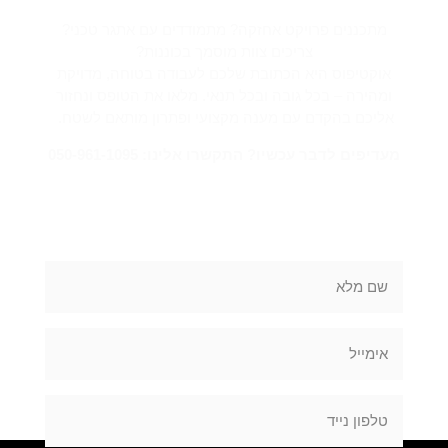
מתכננים פרויקט אחזקה? מתמודדים עם אתגר טכני?
צריכים צוות מוסמך בכוננות?
אוקטיפוס היא הכתובת שלכם לעבודה בטוחה, מדויקת
ומהירה – בכל גובה ובכל תנאי. מלאו את הטופס ונחזור
אליכם בהקדם עם מענה מקצועי ופתרון מותאם לשטח.
מעדיפים לדבר עכשיו? התקשרו אלינו: 050-961-1095
מלאו את הטופס