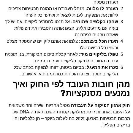
תעודת מפקח.
העזרה לו מלווה:
מנהל העבודה או ממונה הבטיחות צריכים
ללוות את המפקח, לענות לשאלות ולתעד כל הערה.
שחקו בקלפים פתוחים:
אל תנסו להסתיר ליקויים. אם יש לך
בעיה עם מודעים אליה, הציגו אותה והסבירו את הפעולות
שאתם נוקטים לפתרונה.
תעדו הכל בעצמכם:
צלמו את אותם ליקויים שהמפקח מצלם
ורשמו כל דרישה שלו.
טפלו בליקויים מיד:
לאחר קבלת סיכום הביקורת, בנו תוכנית
עבודה מסודרת לתיקון הליקויים ועמדו בזמנים.
סגרו את המעגל:
בסיום ביטוח, דווחו למפקח בכתב שכל
הליקויים תוקנו, וצרפו הוכחות כמו תמונות או אישורים.
מהן חובות העובד לפי החוק ואיך
נמנעים מסנקציות?
חוק ארגון הפיקוח על העבודה
מטיל אחריות ישירה וחד משמעית
על העובד. אחריות זו גת מחלוקת קסדות השכרת את ה-DNA של
תרבות הבטיחות בארגון. זלזול בה לעלות ביוקר – הן כלכליות והן
ברישום הפלילי.