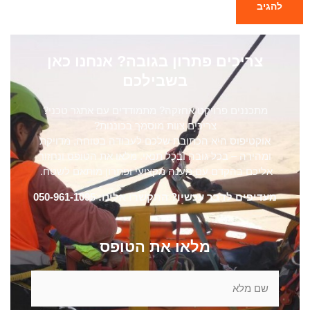
צריכים פתרון בגובה? אנחנו כאן
בשבילכם
מתכננים פרויקט אחזקה? מתמודדים עם אתגר טכני?
צריכים צוות מוסמך בכוננות?
אוקטיפוס היא הכתובת שלכם לעבודה בטוחה, מדויקת
ומהירה – בכל גובה ובכל תנאי. מלאו את הטופס ונחזור
אליכם בהקדם עם מענה מקצועי ופתרון מותאם לשטח.
מעדיפים לדבר עכשיו? התקשרו אלינו: 050-961-1095
מלאו את הטופס