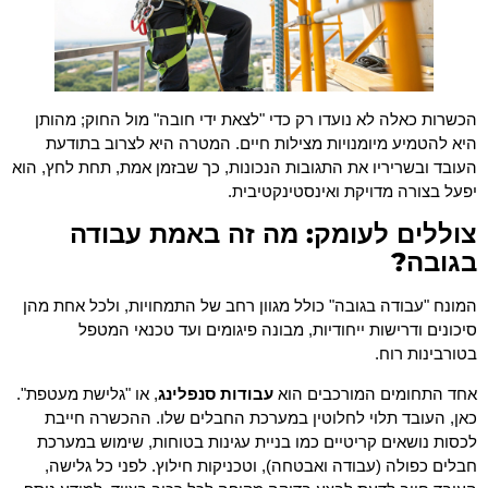
הכשרות כאלה לא נועדו רק כדי "לצאת ידי חובה" מול החוק; מהותן
היא להטמיע מיומנויות מצילות חיים. המטרה היא לצרוב בתודעת
העובד ובשריריו את התגובות הנכונות, כך שבזמן אמת, תחת לחץ, הוא
יפעל בצורה מדויקת ואינסטינקטיבית.
צוללים לעומק: מה זה באמת עבודה
בגובה?
המונח "עבודה בגובה" כולל מגוון רחב של התמחויות, ולכל אחת מהן
סיכונים ודרישות ייחודיות, מבונה פיגומים ועד טכנאי המטפל
בטורבינות רוח.
אחד התחומים המורכבים הוא
עבודות סנפלינג
, או "גלישת מעטפת".
כאן, העובד תלוי לחלוטין במערכת החבלים שלו. ההכשרה חייבת
לכסות נושאים קריטיים כמו בניית עגינות בטוחות, שימוש במערכת
חבלים כפולה (עבודה ואבטחה), וטכניקות חילוץ. לפני כל גלישה,