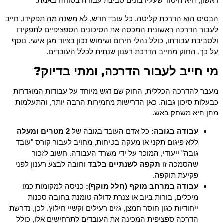
ראשון, היא היסוד שעליו בונים סביבת עבודה בטוחה באמת.
הבסיס הוא הדרכת קליטה. כל עובד חדש, לא משנה מה תפקידו, חייב
לעבור הדרכה ראשונית המכסה את הסיכונים הספציפיים לתפקידו
ולסביבת עבודתו, כולל נהלי חירום ושימוש נכון בציוד מגן אישי. נוסף
על כך, החוק מחייב הדרכת רענון שנתית לכלל העובדים.
מי חייב לעבור הדרכה, ומתי בדיוק?
מעבר להדרכה הכללית, החוק שם דגש מיוחד על עבודות המוגדרות
כבעלות סיכון גבוה. כאן הדרישות מחמירות הרבה יותר, והתעלמות
מהן היא משחק באש.
עבודה בגובה:
כל אדם העובד בגובה של
2 מטרים ומעלה
ללא פיגום תקני או מעקה בטיחות, מחויב לעבור קורס "עובד
גובה" ייעודי, המוכר על ידי משרד העבודה. חשוב לזכור
שהסמכה זו
תקפה לשנתיים בלבד
וחובה לבצע רענון לפני
פקיעת תוקפה.
עבודה במרחב מוקף (חלל מוקף):
כניסה למקומות כמו
מיכלים, בורות ביוב או צנרת גדולה טומנת בחובה סכנות
ייחודיות כגון חוסר חמצן, גזים רעילים וקשיי חילוץ. לכן, נדרשת
הדרכה ספציפית המכינה את העובדים לתרחישים אלו, כולל