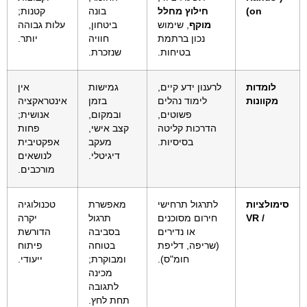
on)
חילוץ מחלל
בונה
קטנות;
מוקף
, שימוש
ביטחון,
עלות גבוהה
נכון ברתמת
חוויה
יותר.
בטיחות.
שנזכרת.
לומדות
לרענון ידע קיים,
גמישות
אין
מקוונות
לימוד נהלים
בזמן
אינטראקציה
פשוטים,
ובמקום,
אנושית;
הדרכות קליטה
קצב אישי,
פחות
בסיסיות.
מעקב
אפקטיבית
דיגיטלי.
לנושאים
מורכבים.
סימולציות
לתרגול תרחישי
מאפשרת
טכנולוגיה
/ VR
חירום מסוכנים
תרגול
יקרה
או נדירים
בסביבה
הדורשת
(שריפה, דליפת
בטוחה
פיתוח
חומ"ס).
ומבוקרת;
ייעודי.
מכינה
לתגובה
תחת לחץ.