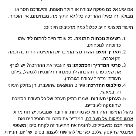
אם יגיע אליכם מפקח עבודה או חוקר תאונות, ותיעודכם חסר או
מבולגן, זה כאילו ההדרכה כלל לא התקיימה. מבחינתם, אין הוכחה.
תיעוד מקצועי חייב לכלול כמה מרכיבים חיוניים:
רשימת נוכחות חתומה:
כל עובד חייב לחתום ליד שמו
כהוכחה לנוכחותו.
תאריך ומשך ההדרכה:
מתי בדיוק התקיימה ההדרכה וכמה
זמן ארכה.
פרטי המדריך והסמכתו:
מי העביר את ההדרכה? יש לצרף
את שמו, פרטיו והוכחה להסמכתו הרלוונטית (למשל, צילום
תעודת "מדריך עבודה בגובה").
סילבוס ההדרכה:
פירוט הנושאים שהועברו, הן בחלק העיוני
והן במעשי.
העתקי תעודות:
שמרו בתיק העתק של כל תעודת הסמכה
שהונפקה לעובדים.
חוק
ניהול התיעוד הזה הוא לא מותרות. זו חובה שנובעת ישירות מ
ארגון הפיקוח על העבודה
, המגדיר את סמכויות המפקחים ואת
אחריותכם כמעסיקים. להזניח את התיעוד זה לקחת סיכון משפטי
ופיננסי שהעסק שלכם לא יכול להרשות לעצמו. בסופו של יום, הניירת