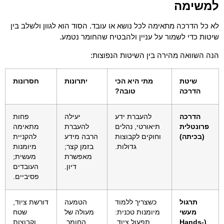
למשימה
לא כל הדרכה מתאימה לכל נושא או עובד. הסוד הוא לגוון ולשלב בין
שיטות כדי לשמור על עניין ולהבטיח שהחומר נטמע.
הנה השוואה מהירה בין השיטות הנפוצות:
שיטת
מתי היא הכי
יתרונות
חסרונות
הדרכה
טובה?
הדרכה
להעברת ידע
יעילה
פחות
פרונטלית
תיאורטי, נהלים
להעברת
מתאימה
(בכיתה)
וחוקים לקבוצות
הרבה מידע
להקניית
גדולות.
בזמן קצר;
מיומנות
מאפשרת
מעשית;
דיון.
העובדים
פסיביים.
תרגול
כשצריך ללמוד
הטמעה
דורשת ציוד,
מעשי
מיומנות טכנית:
מעולה של
שטח
(Hands-
תפעול ציוד,
החומר,
וקבוצות