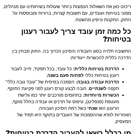
ריכזנו כאן את השאלות הנפוצות ביותר שעולות בשיחותינו עם מנהלים,
ממוני בטיחות ועובדים, עם תשובות קצרות, ברורות ומבוססות על
החוק, התקנות וניסיון מהשטח.
כל כמה זמן עובד צריך לעבור רענון
בטיחות?
התשובה תלויה בסוג העבודה והסיכון הכרוך בה. החוק מבחין בין
הדרכה כללית להכשרות ייעודיות:
הדרכת בטיחות כללית:
כל עובד, בכל תפקיד, חייב לעבור
רענון בטיחות כללי
לפחות פעם בשנה
.
הדרכת עבודה בגובה:
הסמכה בסיסית של "עובד גובה כללי"
תקפה
לשנתיים
. חובה לבצע קורס רענון לפני פקיעת התוקף.
הכשרות מיוחדות:
בתחומים מורכבים יותר כמו גלישת
מעטפת (סנפלינג), טיפוס על תרנים או עבודה בחלל מוקף,
הרענון הוא
שנתי
בשל רמת הסיכון הגבוהה.
האחריות לוודא שההסמכות של העובדים בתוקף היא תמיד של
המעסיק.
מי בכלל רשאי להעביר הדרכת בטיחות?