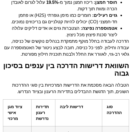
חוסר חמצן:
ריכוז חמצן נמוך מ-
19.5%
עלול לגרום לאובדן
הכרה ומוות תוך דקות.
גזים רעילים:
חומרים כמו מימן גופרתי (H2S) או פחמן
חד-חמצני (CO) יכולים להיות קטלניים גם בריכוזים נמוכים.
אטמוספרה נפיצה:
הצטברות גזים או אדים דליקים עלולה
ליצור סכנת פיצוץ מכל ניצוץ.
הדרכה לעבודה בחלל מוקף מתמקדת בנהלים נוקשים של כניסה,
עבודה וחילוץ. לפני כל כניסה, חובה לבצע ניטור של האטמוספרה עם
גלאי רב-גזי, לאוורר את החלל ולבנות תוכנית חילוץ מפורטת.
השוואת דרישות הדרכה בין ענפים בסיכון
גבוה
הטבלה הבאה מסכמת את הדרישות המרכזיות בין סוגי ההדרכות
השונים, תוך הדגשת ההבדלים בתדירות הרענון ובציוד הנדרש.
סוג
דרישות ליבה
תדירות
ציוד מגן
ההדרכה
רענון
אישי
נדרשת
מרכזי