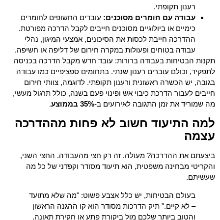
רענון תקופתי.
עבודה עם חומרים מסוכנים:
עובדים החשופים לחומרים
כימיים או ביולוגיים מסוכנים חייבים לקבל הדרכה מפורטת.
ההדרכה חייבת לכסות את הסיכונים, אמצעי המיגון, נהלי
עבודה בטוחים ופעולות במקרה חירום של דליפה או חשיפה.
תקנות הבטיחות בעבודה ברורות: עובד חדש מקבל הדרכה בכניסה
לתפקיד, וכולם עוברים רענון שנתי. בתחומים ספציפיים כמו עבודה
בגובה, יש הכשרה ראשונית ורענון תקופתי. לדוגמה, צוותי חירום
חייבים לעבור הדרכת כיבוי אש ופינוי פעם בשנה, כולל תרגול מעשי,
מה שמוריד את זמן התגובה לאירועים ב-
35% בממוצע
.
למה התיעוד חשוב לא פחות מההדרכה
עצמה
ביצעתם את ההדרכה? מעולה. זה רק חצי מהעבודה. החצי השני,
והקריטי מבחינה משפטית, הוא תיעוד מסודר וקפדני של כל מה
שעשיתם.
בעולם הבטיחות, יש כלל אצבע פשוט: "מה שלא מתועד
– לא קיים." תיק הדרכות מסודר הוא קו ההגנה הראשון
והטוב ביותר שלכם מול ביקורת פתע או חקירת תאונה.