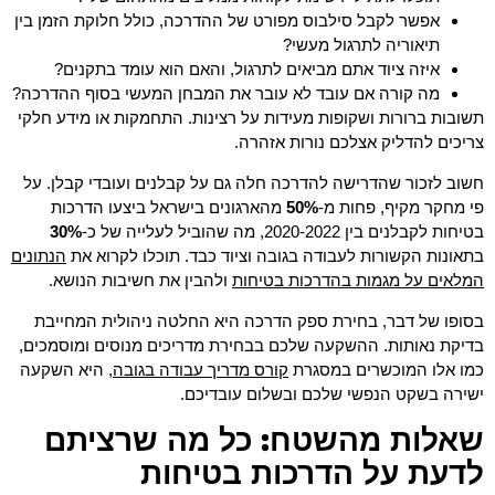
אפשר לקבל סילבוס מפורט של ההדרכה, כולל חלוקת הזמן בין
תיאוריה לתרגול מעשי?
איזה ציוד אתם מביאים לתרגול, והאם הוא עומד בתקנים?
מה קורה אם עובד לא עובר את המבחן המעשי בסוף ההדרכה?
תשובות ברורות ושקופות מעידות על רצינות. התחמקות או מידע חלקי
צריכים להדליק אצלכם נורות אזהרה.
חשוב לזכור שהדרישה להדרכה חלה גם על קבלנים ועובדי קבלן. על
פי מחקר מקיף, פחות מ-
50%
מהארגונים בישראל ביצעו הדרכות
בטיחות לקבלנים בין 2020-2022, מה שהוביל לעלייה של כ-
30%
הנתונים
בתאונות הקשורות לעבודה בגובה וציוד כבד. תוכלו לקרוא את
המלאים על מגמות בהדרכות בטיחות
ולהבין את חשיבות הנושא.
בסופו של דבר, בחירת ספק הדרכה היא החלטה ניהולית המחייבת
בדיקת נאותות. ההשקעה שלכם בבחירת מדריכים מנוסים ומוסמכים,
קורס מדריך עבודה בגובה
כמו אלו המוכשרים במסגרת
, היא השקעה
ישירה בשקט הנפשי שלכם ובשלום עובדיכם.
שאלות מהשטח: כל מה שרציתם
לדעת על הדרכות בטיחות