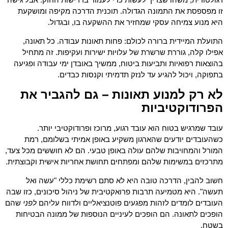
זו מפספסת את התמונה הגדולה. תוכנית הדרכה מקיפה ומושקעת
היא מנוע צמיחה עסקי שמחזיר את ההשקעה בו, ובגדול.
התועלת המיידית ברורה לכולם: פחות תאונות עבודה. כל תאונה,
אפילו קלה, גוררת שרשרת של עלויות ישירות ועקיפות. זה מתחיל
בהוצאות רפואיות ותביעות ביטוח, ממשיך באובדן ימי עבודה ופגיעה
בתפוקה, ויכול להגיע עד לנזק תדמיתי וקנסות כבדים.
לא רק למנוע תאונות – גם להגביר את
הפרודוקטיביות
עובד שמרגיש בטוח הוא עובד רגוע, מרוכז ופרודוקטיבי יותר.
כשהעובדים יודעים שהארגון משקיע באופן אמיתי בשלומם, רמת
המורל והמחויבות שלהם עולה באופן טבעי. הם לא חוששים מכל צעד,
מתרכזים במשימות שלהם ומפתחים תחושת אחריות אישית וקבוצתית.
חשוב להבין, הדרכה טובה היא לא סתם רשימת כללי "עשה ואל
תעשה". היא מטמיעה תרבות פרואקטיבית של ניהול סיכונים, כזו שבה
העובדים לומדים לזהות מפגעים פוטנציאליים ולדווח עליהם
לפני
שהם
הופכים לתאונה. הם הופכים לעיניים הנוספות של ממונה הבטיחות
בשטח.