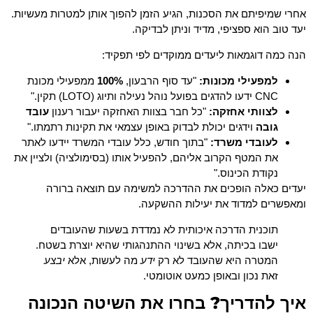
אחרי שמיפיתם את הסכנות, הגיע הזמן להפוך אותן למטרות מעשיות.
יעד טוב הוא ספציפי, מדיד וניתן לבדיקה.
הנה כמה דוגמאות ליעדים ממוקדים לפי תפקיד:
למפעילי מכונות:
"עד סוף הרבעון,
100%
ממפעילי מכונת
CNC ידעו להדגים בפועל נוהל נעילה ותיוג (LOTO) תקין."
לצוותי אחזקה:
"כל חבר בצוות האחזקה יעבור רענון
עובד
גובה
וידגים יכולת לבדוק באופן עצמאי את תקינות רתמתו."
לעובדי משרד:
"בתוך חודש, כלל עובדי המשרד יידעו לאתר
את המטף הקרוב אליהם, להפעיל אותו (בסימולציה) ולציין את
נקודת הכינוס."
יעדים כאלה הופכים את ההדרכה למשימה עם תוצאה ברורה
ומאפשרים למדוד את יעילות ההשקעה.
תוכנית הדרכה איכותית לא נמדדת בשעות שהעובדים
ישבו בכיתה, אלא בשינוי ההתנהגותי שהיא יוצרת בשטח.
המטרה היא שהעובד לא רק
ידע
מה לעשות, אלא
יבצע
זאת נכון ובאופן כמעט אוטומטי.
איך להדריך? בחרו את השיטה הנכונה