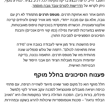
העובד חייב לדעת לבצע בדיקה מקיפה לכל רכיב בציוד. למידע נוסף,
הדרישות לקורס עובד גובה מוסמך
ניתן לקרוא על
.
תחום אחר הוא אחזקת תרנים.
מטפס תרנים
מתמודד לא רק עם
גובה, אלא גם עם מבנה ייחודי, תנאי מזג אוויר קשים ולעיתים קרינה
אלקטרומגנטית. הכשרתו מתמקדת בטכניקות טיפוס מאובטחות,
שימוש במערכות למניעת נפילה (כמו קווי חיים אנכיים) והבנת
הסיכונים הספציפיים לסביבת התורן.
טיפ מהשטח: ציוד מגן אישי לעבודה בגובה אינו "מידה
אחת מתאימה לכולם". רתמה של גולש סנפלינג שונה
מהותית מזו של מטפס תרנים. התאמה נכונה, בדיקה
יומיומית והבנת מגבלות הציוד הם אבני היסוד של
הבטיחות האישית.
פענוח הסיכונים בחלל מוקף
חלל מוקף הוא כל מקום סגור שאינו מיועד לשהייה רציפה, עם פתחי
כניסה ויציאה מוגבלים ופוטנציאל לסכנה עקב אוורור לקוי (למשל
מיכלים, בורות ביוב). הסכנה הגדולה ביותר במקומות אלו היא "האויב
הבלתי נראה" – סכנות אטמוספריות שיכולות להרוג בשקט ובמהירות.