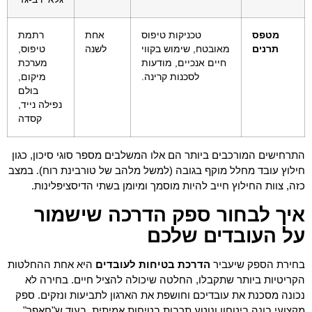
מטפס
טכניקות טיפוס
אחת
רתמת
תרנים
מאובטח, שימוש בקווי
לשנה
טיפוס,
חיים אנכיים, מודעות
מערכת
לסכנות קרינה.
מיקום,
בולם
נפילה נייד,
קסדה
התרחישים המורכבים ביותר הם אלו המשלבים מספר סוגי סיכון, כגון
חילוץ עובד מחלל מוקף בגובה (למשל מלהב של טורבינת רוח). במצב
כזה, צוות החילוץ חייב להיות מוסמך ומיומן בשתי הדיסציפּלינות.
איך לבחור ספק הדרכה שישמור
על העובדים שלכם
בחירת הספק שיעביר
הדרכת בטיחות לעובדים
היא אחת ההחלטות
הקריטיות ביותר שתקבלו, החלטה שיכולה להציל חיים. בחירה לא
נכונה מסכנת את עובדיכם וחושפת את הארגון לתביעות ונזקים. ספק
מקצועי בונה ביטחון ונוטע תרבות בטיחות אמיתית, בעוד ש"חאפר"