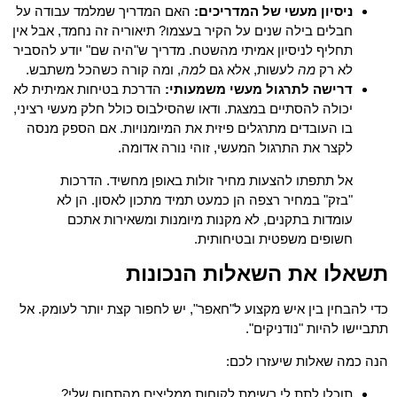
ניסיון מעשי של המדריכים:
האם המדריך שמלמד עבודה על
חבלים בילה שנים על הקיר בעצמו? תיאוריה זה נחמד, אבל אין
תחליף לניסיון אמיתי מהשטח. מדריך ש"היה שם" יודע להסביר
לא רק
מה
לעשות, אלא גם
למה
, ומה קורה כשהכל משתבש.
דרישה לתרגול מעשי משמעותי:
הדרכת בטיחות אמיתית לא
יכולה להסתיים במצגת. ודאו שהסילבוס כולל חלק מעשי רציני,
בו העובדים מתרגלים פיזית את המיומנויות. אם הספק מנסה
לקצר את התרגול המעשי, זוהי נורה אדומה.
אל תתפתו להצעות מחיר זולות באופן מחשיד. הדרכות
"בזק" במחיר רצפה הן כמעט תמיד מתכון לאסון. הן לא
עומדות בתקנים, לא מקנות מיומנות ומשאירות אתכם
חשופים משפטית ובטיחותית.
תשאלו את השאלות הנכונות
כדי להבחין בין איש מקצוע ל"חאפר", יש לחפור קצת יותר לעומק. אל
תתביישו להיות "נודניקים".
הנה כמה שאלות שיעזרו לכם:
תוכלו לתת לי רשימת לקוחות ממליצים מהתחום שלי?