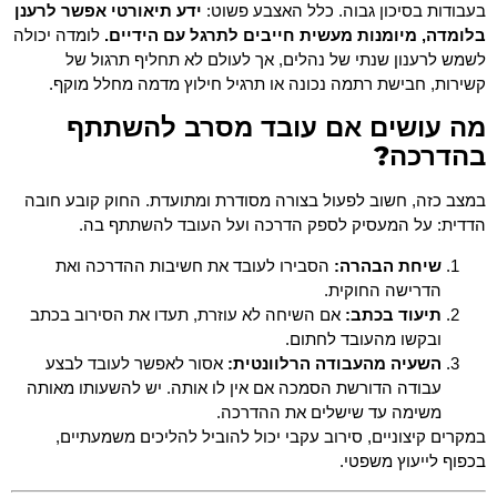
בעבודות בסיכון גבוה. כלל האצבע פשוט:
ידע תיאורטי אפשר לרענן
בלומדה, מיומנות מעשית חייבים לתרגל עם הידיים.
לומדה יכולה
לשמש לרענון שנתי של נהלים, אך לעולם לא תחליף תרגול של
קשירות, חבישת רתמה נכונה או תרגיל חילוץ מדמה מחלל מוקף.
מה עושים אם עובד מסרב להשתתף
בהדרכה?
במצב כזה, חשוב לפעול בצורה מסודרת ומתועדת. החוק קובע חובה
הדדית: על המעסיק לספק הדרכה ועל העובד להשתתף בה.
שיחת הבהרה:
הסבירו לעובד את חשיבות ההדרכה ואת
הדרישה החוקית.
תיעוד בכתב:
אם השיחה לא עוזרת, תעדו את הסירוב בכתב
ובקשו מהעובד לחתום.
השעיה מהעבודה הרלוונטית:
אסור לאפשר לעובד לבצע
עבודה הדורשת הסמכה אם אין לו אותה. יש להשעותו מאותה
משימה עד שישלים את ההדרכה.
במקרים קיצוניים, סירוב עקבי יכול להוביל להליכים משמעתיים,
בכפוף לייעוץ משפטי.