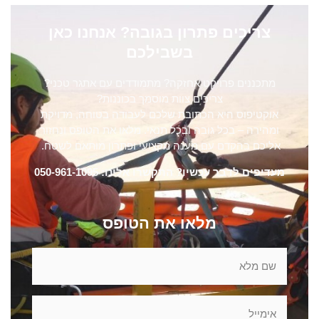
צריכים פתרון בגובה? אנחנו כאן
בשבילכם
מתכננים פרויקט אחזקה? מתמודדים עם אתגר טכני?
צריכים צוות מוסמך בכוננות?
אוקטיפוס היא הכתובת שלכם לעבודה בטוחה, מדויקת
ומהירה – בכל גובה ובכל תנאי. מלאו את הטופס ונחזור
אליכם בהקדם עם מענה מקצועי ופתרון מותאם לשטח.
מעדיפים לדבר עכשיו? התקשרו אלינו: 050-961-1095
מלאו את הטופס