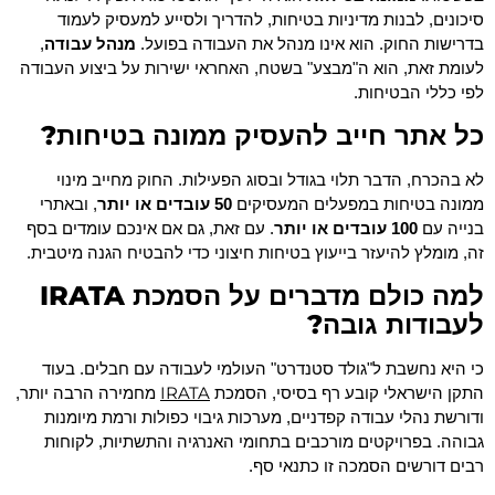
סיכונים, לבנות מדיניות בטיחות, להדריך ולסייע למעסיק לעמוד
בדרישות החוק. הוא אינו מנהל את העבודה בפועל.
מנהל עבודה
,
לעומת זאת, הוא ה"מבצע" בשטח, האחראי ישירות על ביצוע העבודה
לפי כללי הבטיחות.
כל אתר חייב להעסיק ממונה בטיחות?
לא בהכרח, הדבר תלוי בגודל ובסוג הפעילות. החוק מחייב מינוי
ממונה בטיחות במפעלים המעסיקים
50 עובדים או יותר
, ובאתרי
בנייה עם
100 עובדים או יותר
. עם זאת, גם אם אינכם עומדים בסף
זה, מומלץ להיעזר בייעוץ בטיחות חיצוני כדי להבטיח הגנה מיטבית.
למה כולם מדברים על הסמכת IRATA
לעבודות גובה?
כי היא נחשבת ל"גולד סטנדרט" העולמי לעבודה עם חבלים. בעוד
IRATA
התקן הישראלי קובע רף בסיסי, הסמכת
מחמירה הרבה יותר,
ודורשת נהלי עבודה קפדניים, מערכות גיבוי כפולות ורמת מיומנות
גבוהה. בפרויקטים מורכבים בתחומי האנרגיה והתשתיות, לקוחות
רבים דורשים הסמכה זו כתנאי סף.