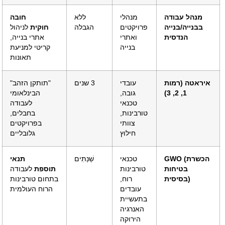
מנהל עבודה
מנהלי
ללא
חובה
בבנייה/בנייה
פרויקטים
הגבלה
חוקית
לניהול
הנדסית
ואתרי
אתרי בנייה,
בנייה
קריטי למניעת
תאונות
איראטה (רמות
עובדי
3 שנים
"תותקן הזהב"
1, 2, 3)
גובה,
הבינלאומי
טכנאי
לעבודה
טורבינות,
בחבלים,
צוותי
בפרויקטים
חילוץ
גלובליים
GWO (הכשרת
טכנאי
שַׁנְתִּים
תנאי
בטיחות
טורבינות
תוספת
לעבודה
בסיסית)
רוח,
בתחום טורבינות
עובדים
הרוח העולמית
בתעשיית
האנרגיה
הירוקה