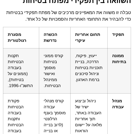
השוואה בין תפקידי מפתח בטיחות
טבלה זו משווה את המאפיינים מרכיבים של מפתח תפקידי בבטיחות
כדי להבהיר את התחומי האחריות והסמכויות של כל אחד.
תפקיד
תחום אחריות
הכשרה
מסגרת
עיקרי
נדרשת
רגולטורית
ממונה
ייעוץ, פיקוח,
קורס ממוני
תקנות
בתיחות
הדרכה, בניית
בטיחות
הבטיחות
תוכניות בטיחות
מוסמך
בעבודה
וניהול סיכונים
ואישור
(ממונים על
ברמת הארגון.
ממינהל
בטיחות),
הבטיחות.
התשנ"ו-1996.
מנהל
ניהול וביצוע
קורס מנהלי
פקודת
עבודה
ישיר של
עבודה
הבטיחות
העבודה באתר,
מוסמך בענף
בעבודה
תוך אחריות
הרלונטי
ותקנות
מלאה על יישום
(לרוב בנייה
הבטיחות
הוראות
או בנייה
בעבודה