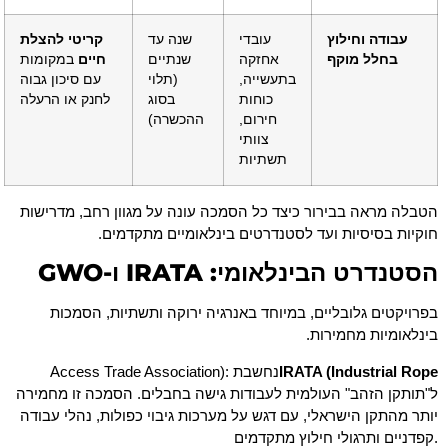
עבודה וחילוץ
עובדי
שנה עד
קריטי להצלת
בחלל מוקף
אחזקה
שנתיים
חיים
במקומות
בתעשייה,
(תלוי
עם סיכון גבוה
כוחות
בסוג
לחנק או הרעלה
חירום,
ההכשרה)
צוותי
תשתיות
הטבלה מראה בבירור כיצד כל הסמכה עונה על מגוון רחב, מדרישות
חוקיות בסיסיות ועד לסטנדרטים בינלאומיים מתקדמים.
הסטנדרט הבינלאומי: IRATA ו-GWO
בפרויקטים גלובליים, במיוחד באנרגיה ירוקה ותשתיות, הסמכות
בינלאומיות מחמירות.
IRATA (Industrial Rope
Access Trade Association): נחשבת
ל"תותקן הזהב" העולמית לעבודות גישה בחבלים. הסמכה זו מחמירה
יותר מהתקן הישראלי, עם דגש על מערכות גיבוי כפולות, נהלי עבודה
קפדניים ותרגולי חילוץ מתקדמים.