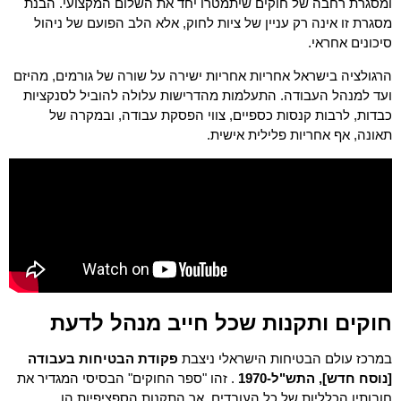
ומסגרת רחבה של חוקים שיתמטרו יחד את השלום המקצועי. הבנת
מסגרת זו אינה רק עניין של ציות לחוק, אלא הלב הפועם של ניהול
סיכונים אחראי.
הרגולציה בישראל אחריות אחריות ישירה על שורה של גורמים, מהיזם
ועד למנהל העבודה. התעלמות מהדרישות עלולה להוביל לסנקציות
כבדות, לרבות קנסות כספיים, צווי הפסקת עבודה, ובמקרה של
תאונה, אף אחריות פלילית אישית.
חוקים ותקנות שכל חייב מנהל לדעת
במרכז עולם הבטיחות הישראלי ניצבת
פקודת הבטיחות בעבודה
[נוסח חדש], התש"ל-1970
. זהו "ספר החוקים" הבסיסי המגדיר את
חובותיו הכלליות של כל העובדים, אך התקנות הספציפיות הן