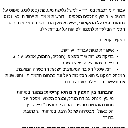
עבודות מורכבות במיוחד – למשל גלישת מעטפת (סנפלינג), טיפוס על
תרנים או חילוץ מחללים מוקפים – דורשות מומחיות ייחודית. כאן נכנס
לתמונה
המנהל המקצועי
, איש מקצוען הככותשרה ספציפית והוא
הסמוך הבלעדית לתכנון ולפיקוח על עבודות אלו.
תפקידי קהלים:
אישור תוכניות עבודה ייעודיות.
בדיקת כשירות ציוד ספציפי (חבלים, רתמות, אמצעי עיגון).
פיקוח צמוד על הביצוע בשטח.
וידוא שלכל העובד המעורבים יש את ההכשרה המועצת.
המנהל המקצועי הוא הסמכות העליונה בתחום התמחותו, והוא שנותן
את האישור הסופי לביצוע העבודה.
ההבחנה בין התפקידים היא קריטית:
ממונה בטיחות
מייעץ, מנהל עבודה מנהל, ומנהל מקצועי מפקח על
תחום מומחיות ספציפי. הבנה זו מונעת "נפילה בין
הכיסאות" ומבטיחה שלכל היבט בטיחותי יש כתובת
ברורה.