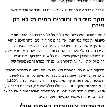
התפקידים מרכזיים במערך הבטיחות.
היררכיה ברורה זו מבטיחה שלכל היבט בטיחותי יש גורם אחראי.
סקר סיכונים ותוכנית בטיחות: לא רק
ניירת
אחת החובות המרכזיות המוטלות על כל עובדות היא הכנת
סקר
סיונות
ותוכנית
בטיחות
. אלו כלים ניהול חיונים. סקר סיכונים הוא
בתהליך שיטתי לזיהוי והערכת סיכונים, בעוד תוכנית הבטיחות
מפרטת את נהלי העבודה, ההדרכות והציוד למניעתם. מסמכים אלה
חייבים להתעדכן באופן עצמאי עם כל שינוי בפרויקט. אם תרצו
תהליך מינוי מנהל עבודה
להעמיק, קרא עוד על
והמשמעויות שלו.
הפיקוח בשטח הוא המפתח למניעת תאונות. נתונים עדכניים מראים
כי כאשר שליש מהתאונות נובעות מחוסר פיקוח או הדרכה לקויה,
האכיפה בשטח מתהדקת. לא במקרה מינהל הבטיחות הטיל
1,820
צווי בטיחות
מתוך 2,481 שהוטלו בכלל הענפים, כשרובם המכריע (
71%
) הופנו אמיתי לענף הבנייה. המספרים האלה צועקים את הקשר
הישיר בין פיקוח מקצועי למניעת האסון הבא.
הכשרות וכישורים באמת אילו