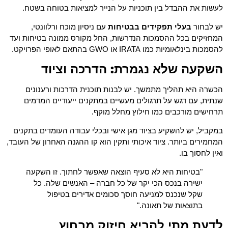
לעשות את ההבדל בין תוכניות על הנייר למציאות בטוחה בשטח.
יש לבחור
בעלי תפקידים בבטיחות
עם ניסיון מוכח ורלוונטי,
המחזיקים בכל ההסמכות הנדרשות, החל מקורס ממונה בטיחות ועד
להסמכות בינלאומיות כמו IRATA או GWO בהתאם לאופי הפרויקט.
השקעה שלא נגמרת: הדרכה וציוד
הכשרה היא תהליך מתמשך. יש לבנות תוכנית הדרכות ורענונים
שנתית, עם דגש על תרגולים מעשיים במתקנים ייעודיים המדמים
תרחישים מורכבים כמו חילוץ מחלל מוקף.
במקביל, יש להשקיע בציוד מגן אישי ובכלי עבודה העומדים בתקנים
המחמירים ביותר. ציוד איכותי ותקין הוא קו ההגנה האחרון של העובד,
ואין לחסוך בו.
"בטיחות היא לא סעיף הוצאה שאפשר לחתוך. זו השקעה
ישירה בנכס הכי יקר של כל חברה – האנשים שלה. כל
שקל שנכנס למניעה חוסך סכומים אדירים בטיפול
בתוצאות של תאונה."
לדעת מתי להביא חיזוק מבחוץ