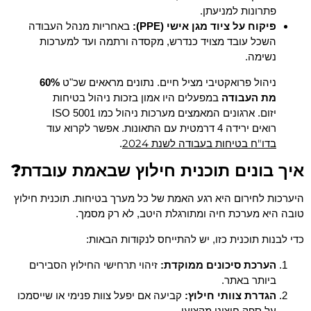
פתרונות למניעתן.
פיקוח על ציוד מגן אישי (PPE):
באחריות מנהל העבודה
השכל עובד מצויד כנדרש, מקסדה ורתמה ועד למערכות
נשימה.
ניהול פרואקטיבי מציל חיים. נתונים מראאים שכ"ט
60%
מת העבודה
במפעלים היו אמון בזכות ניהול בטיחות
יזום. ארגונים המאמצים מערכות ניהול כמו ISO 5001
רואים ירידה 4 דרמטית עם התאונות. אפשר לקרוא עוד
בדו"ח בטיחות בעבודה לשנת 2024
.
איך בונים תוכנית חילוץ שבאמת עובדת?
היערכות לחירום היא רגע האמת של כל מערך בטיחות. תוכנית חילוץ
טובה היא מערכת חיה ומתורגלת היטב, לא רק מסמך.
כדי לבנות תוכנית כזו, יש להתייחס לנקודות הבאות:
הערכת סיכונים ממוקדת:
זיהוי תרחישי החילוץ הסבירים
ביותר באתר.
הגדרת צוותי חילוץ:
קביעה אם יפעל צוות פנימי או שייסמכו
על ספק חיצוני מקצועי.