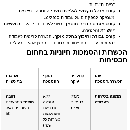
בנייה ותשתיות.
קורס מנהל מקצועי לגלישת מעט:
הסמכה ספציפית
ומעמיקה למפקחים על עבודות סנפלינג.
קורס מטפס תרנים מוסמך:
חיוני לעובדים ומנהלים בתעשיות
תקשורת והאנרגיה.
קורס עבודה וחילוץ בחלל מוקף:
הכשרה קריטית לעבודה
במקומות עם סכנות ייחודיות כמו חוסר חמצן או גזים רעילים.
הכשרות והסמכות חיוניות בתחום
הבטיחות
שם
קהל יעד
תוקף
חשיבות
הכשרה/הסמכה
עיקרי
ההסמכה
בתעשייה
ממונה בטיחות
מנהלי
ללא
חובה
בעבודה
בטיחות,
הגבלה
חוקית
במפעלים
יועצים
(נדרשת
העובדים מעל
השתלמות
50
כשירות כל
שנה)