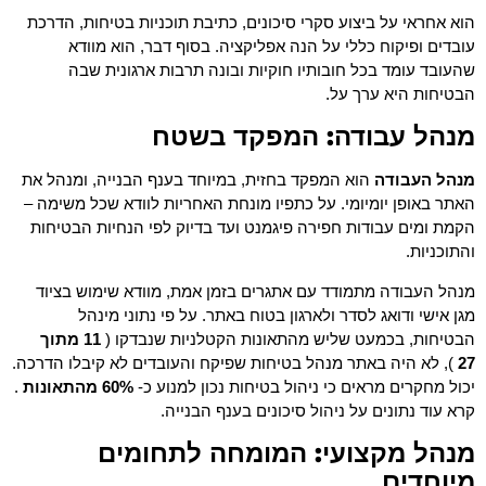
הוא אחראי על ביצוע סקרי סיכונים, כתיבת תוכניות בטיחות, הדרכת
עובדים ופיקוח כללי על הנה אפליקציה. בסוף דבר, הוא מוודא
שהעובד עומד בכל חובותיו חוקיות ובונה תרבות ארגונית שבה
הבטיחות היא ערך על.
מנהל עבודה: המפקד בשטח
מנהל העבודה
הוא המפקד בחזית, במיוחד בענף הבנייה, ומנהל את
האתר באופן יומיומי. על כתפיו מונחת האחריות לוודא שכל משימה –
הקמת ומים עבודות חפירה פיגמנט ועד בדיוק לפי הנחיות הבטיחות
והתוכניות.
מנהל העבודה מתמודד עם אתגרים בזמן אמת, מוודא שימוש בציוד
מגן אישי ודואג לסדר ולארגון בטוח באתר. על פי נתוני מינהל
הבטיחות, בכמעט שליש מהתאונות הקטלניות שנבדקו (
11 מתוך
27
), לא היה באתר מנהל בטיחות שפיקח והעובדים לא קיבלו הדרכה.
יכול מחקרים מראים כי ניהול בטיחות נכון למנוע כ-
60% מהתאונות
.
קרא עוד נתונים על ניהול סיכונים בענף הבנייה.
מנהל מקצועי: המומחה לתחומים
מיוחדים