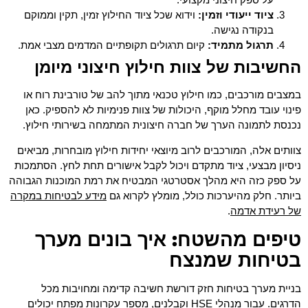
ציוד ייעודי וזמין:
וידוא שכל ציוד החילוץ זמין, תקין וממוקם
בנקודה נגישה.
תרגול מתמיד:
קיום תרגולים תקופתיים המדמים מצבי אמת.
החשיבות של צוות חילוץ חיצוני מיומן
במצבים מורכבים, כמו חילוץ טכנאי מתוך להב של טורבינת רוח או
פינוי עובד מחלל מוקף, היכולות של צוות פנימיות לא להספיק. כאן
נכנסת לתמונה הערך של חברה חיצונית המתמחה בשירותי חילוץ.
צוותים אלה, המורכבים לרוב מיוצאי יחידות חילוץ מובחרות, מביאים
ניסיון מבצעי, ציוד מתקדם ויכול לקבל אישורים תחת לחץ. הסתמכות
על ספק כזה היא מהלך אסטרטגי המבטיח את רמת המוכנות הגבוהה
מידע לבטיחות במקרה
ביותר. חלק מהיערכות כולל, מומלץ לקרוא גם
של רעידת אדמה
.
טיפים מהשטח: איך בונים מערך
בטיחות שמנצח
בניית מערך בטיחות חזק דורשת חשיבה קדימה ומחויבות מכל
הדרגים. עבור מנהלי HSE וקבלנים, מספר עקרונות מפתח יכולים