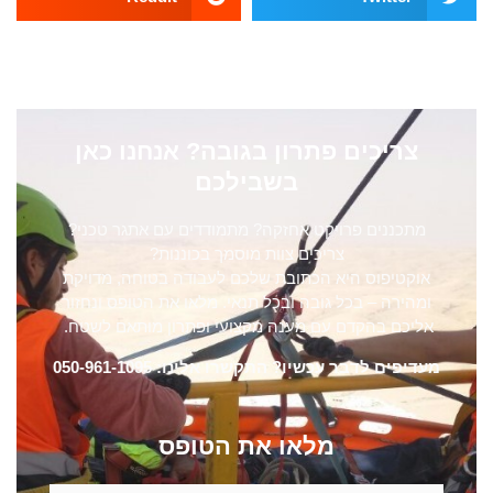
צריכים פתרון בגובה? אנחנו כאן
בשבילכם
מתכננים פרויקט אחזקה? מתמודדים עם אתגר טכני?
צריכים צוות מוסמך בכוננות?
אוקטיפוס היא הכתובת שלכם לעבודה בטוחה, מדויקת
ומהירה – בכל גובה ובכל תנאי. מלאו את הטופס ונחזור
אליכם בהקדם עם מענה מקצועי ופתרון מותאם לשטח.
מעדיפים לדבר עכשיו? התקשרו אלינו: 050-961-1095
מלאו את הטופס