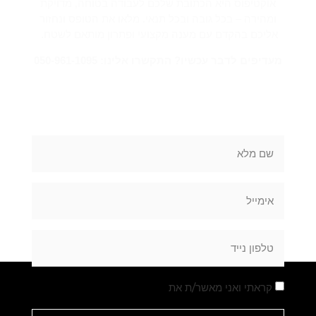
אוקטיפוס היא הכתובת שלכם לעבודה בטוחה, מדויקת
ומהירה – בכל גובה ובכל תנאי. מלאו את הטופס ונחזור
אליכם בהקדם עם מענה מקצועי ופתרון מותאם לשטח.
מעדיפים לדבר עכשיו? התקשרו אלינו: 050-961-1095
מלאו את הטופס
קראתי ואני מאשר/ת את
מדיניות הפרטיות