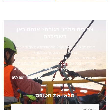
צריכים פתרון בגובה? אנחנו כאן
בשבילכם
מתכננים פרויקט אחזקה? מתמודדים עם אתגר טכני?
צריכים צוות מוסמך בכוננות?
אוקטיפוס היא הכתובת שלכם לעבודה בטוחה, מדויקת
ומהירה – בכל גובה ובכל תנאי. מלאו את הטופס ונחזור
אליכם בהקדם עם מענה מקצועי ופתרון מותאם לשטח.
מעדיפים לדבר עכשיו? התקשרו אלינו: 050-961-1095
מלאו את הטופס