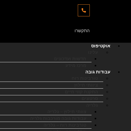
050-961-1095
התקשרו
אוקטיפוס
עלינו
חדשות ועדכונים
מרכז מידע
עבודות גובה
טורבינות רוח
ציוותי חילוץ
התקנת קווי חיים
סרטונים
גלריה
צוותי חילוץ – גלריה
עבודות גובה מורכבות גלריה
טורבינות רוח – גלריה