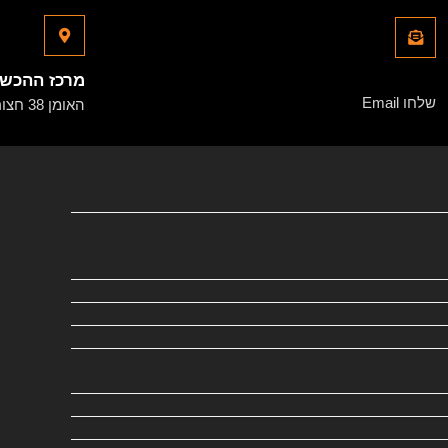
office@octipus.net
מרכז ההכש
שלחו Email
האומן 38 חצור הגלילית