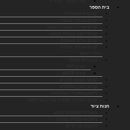
חלל מוקף – גלריה
בית הספר
קורסים והכשרות
קורס עבודה בגובה
קורס מדריך עבודה בגובה
קורס רענון עבודה בגובה
קורס גולש מעטפת
קורס עבודה וחילוץ
בחלל מוקף
הכשרות GWO
קורס ART
קורס BSTR
קורס מטפס תרנים
קורס רענון מלגזנים
ריענון מפעילי עגורן גשר
קורס הסמכת מפעיל עגורן גשר/שער
חנות ציוד
השכרת פיגומים בצפון
רתמות עבודה בגובה
התקנת קוי חיים