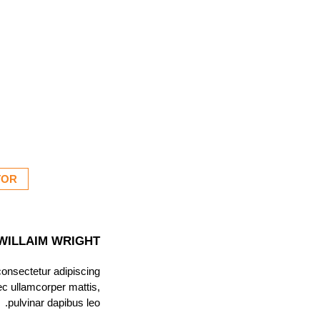
 ניהול אתר בנייה
TOR
WILLAIM WRIGHT
consectetur adipiscing
 nec ullamcorper mattis,
pulvinar dapibus leo.