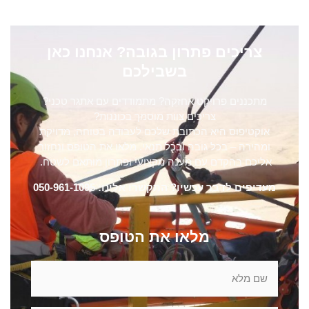
צריכים פתרון בגובה? אנחנו כאן
בשבילכם
מתכננים פרויקט אחזקה? מתמודדים עם אתגר טכני?
צריכים צוות מוסמך בכוננות?
אוקטיפוס היא הכתובת שלכם לעבודה בטוחה, מדויקת
ומהירה – בכל גובה ובכל תנאי. מלאו את הטופס ונחזור
אליכם בהקדם עם מענה מקצועי ופתרון מותאם לשטח.
מעדיפים לדבר עכשיו? התקשרו אלינו: 050-961-1095
מלאו את הטופס