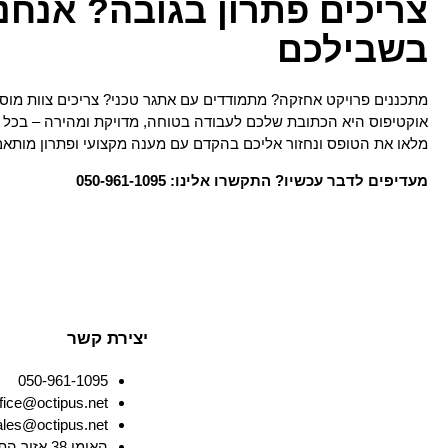
צריכים פתרון בגובה? אנחנו
בשבילכם
מתכננים פרויקט אחזקה? מתמודדים עם אתגר טכני? צריכים צוות מוסמ
אוקטיפוס היא הכתובת שלכם לעבודה בטוחה, מדויקת ומהירה – בכל ג
מלאו את הטופס ונחזור אליכם בהקדם עם מענה מקצועי ופתרון מותא
מעדיפים לדבר עכשיו? התקשרו אלינו: 050-961-1095
יצירת קשר
050-961-1095
office@octipus.net - מש
sales@octipus.net - חנ
האומן 38 אז