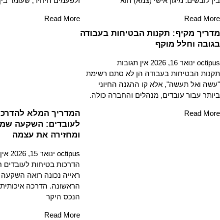
בין לובשים. מיגון אישי (צמא) הוא
ולפעמים היחיד, שעומד בי
Read More
Read More
מדריך מקיף: תקנות הבטיחות בעבודה
בגובה וחלל מוקף
octipus
ינואר 16, 2026
אין תגובות
תקנות הבטיחות בעבודה הן לא סתם רשימת
"עשה ואל תעשה", אלא קו ההגנה החיוני
ביותר עבור עובדים, מנהלים והחברה כולה.
המדריך המלא להדרכו
Read More
לעובדים: השקעה שמצ
ומחזירה את עצמה
octipus
ינואר 15, 2026
אין
הדרכות בטיחות לעובדים ח
ראייה נכונה רואה השקעה
הראשונה. הדרכה איכותית 
הנכס היקר
Read More