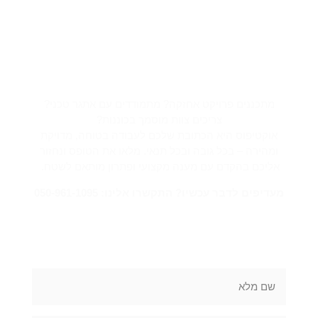
צריכים פתרון בגובה? אנחנו כאן
בשבילכם
מתכננים פרויקט אחזקה? מתמודדים עם אתגר טכני?
צריכים צוות מוסמך בכוננות?
אוקטיפוס היא הכתובת שלכם לעבודה בטוחה, מדויקת
ומהירה – בכל גובה ובכל תנאי. מלאו את הטופס ונחזור
אליכם בהקדם עם מענה מקצועי ופתרון מותאם לשטח.
מעדיפים לדבר עכשיו? התקשרו אלינו: 050-961-1095
מלאו את הטופס