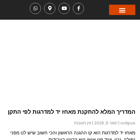
עבודות גובה
בית הספר
תגית: התקנת מעקות
המדריך המלא להתקנת מאחז יד למדרגות לפי התקן
octipus
ינואר 5, 2026
אין תגובות
מאחז יד למדרגות הוא קו ההגנה הראשון והכי חשוב שיש לנו מפני
נפילה. נכון, ציוד מגן אישי הוא קריטי בעבודות