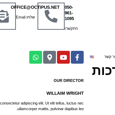
OFFICE@OCTIPUS.NET
050-
961-
שלחו Email
1095
התקשרו
ר קשר
כות
OUR DIRECTOR
WILLAIM WRIGHT
nsectetur adipiscing elit. Ut elit tellus, luctus nec
ullamcorper mattis, pulvinar dapibus leo.