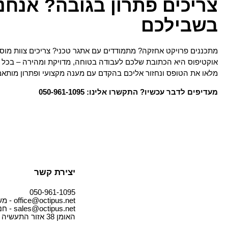
צריכים פתרון בגובה? אנחנו
בשבילכם
מתכננים פרויקט אחזקה? מתמודדים עם אתגר טכני? צריכים צוות מוסמ
אוקטיפוס היא הכתובת שלכם לעבודה בטוחה, מדויקת ומהירה – בכל ג
מלאו את הטופס ונחזור אליכם בהקדם עם מענה מקצועי ופתרון מותא
מעדיפים לדבר עכשיו? התקשרו אלינו: 050-961-1095
יצירת קשר
050-961-1095
office@octipus.net - משרד
sales@octipus.net - חנות
האומן 38 אזור התעשיה חצור הגלילית