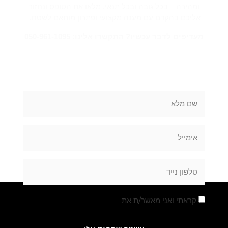
ומהירה – בכל גובה ובכל תנאי. מלאו את הטופס ונחזור
אליכם בהקדם עם מענה מקצועי ופתרון מותאם לשטח.
מעדיפים לדבר עכשיו? התקשרו אלינו: 050-961-1095
מלאו את הטופס
קראתי ואני מאשר/ת את
מדיניות הפרטיות