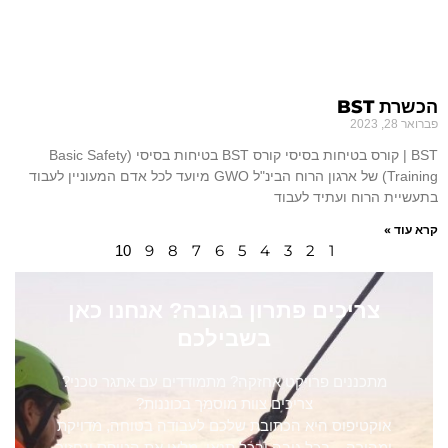
הכשרת BST
פברואר 28, 2023
BST | קורס בטיחות בסיסי קורס BST בטיחות בסיסי (Basic Safety
Training) של ארגון הרוח הבינ"ל GWO מיועד לכל אדם המעוניין לעבוד
בתעשיית הרוח ועתיד לעבוד
קרא עוד »
9
8
7
6
5
4
3
2
1
10
צריכים פתרון בגובה? אנחנו כאן
בשבילכם
מתכננים פרויקט אחזקה? מתמודדים עם אתגר טכני?
צריכים צוות מוסמך בכוננות?
אוקטיפוס היא הכתובת שלכם לעבודה בטוחה, מדויקת
ומהירה – בכל גובה ובכל תנאי. מלאו את הטופס ונחזור